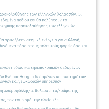
 παρακολούθησης των ελληνικών θαλασσών. Οι
εδομένα πεδίου και θα καλύπτουν το
κοχημικής παρακολούθησης των ελληνικών
α χρειαζόταν ατομική ενέργεια για συλλογή,
θυνόμενο τόσο στους πολιτικούς φορείς όσο και
ένων πεδίου και τηλεπισκοπικών δεδομένων
ι διεθνή αποθετήρια δεδομένων και συστημάτων
λογιών και γεωχωρικών υπηρεσιών
ωση χλωροφύλλης-α, θολερότητα/χρώμα της
ς, τον τουρισμό, την αλιεία κλπ.
ανοικτών δεδομένων που θα αναπτυχθεί, θα