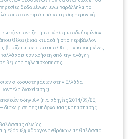
υπηρεσίες δεδομένων, ενώ παράλληλα το
απλό και κατανοητό τρόπο τη χωροχρονική
t place) να αναζητήσει μέσω μεταδεδομένων
όπου θέλει (διαδικτυακά ή στο περιβάλλον
ού, βασίζεται σε πρότυπα OGC, τυποποιημένες
 απαλλάσσει τον χρήστη από την ανάγκη
 σε θέματα τηλεπισκόπησης.
άσσιων οικοσυστημάτων στην Ελλάδα,
 μοντέλα διαχείρισης).
αϊκών οδηγιών (π.χ. οδηγίες 2014/89/ΕΕ,
ο – διαχείριση της υπάρχουσας κατάστασης
θαλάσσιας αλιείας
γμα η εξόρυξη υδρογονανθράκων σε θαλάσσιο