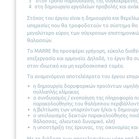
στον τρόπο παρουσίασης της συγκεκριμένης
στη δημιουργία εργαλείων προβολής και ανάκ
Στόχος του έργου είναι η δημιουργία και θεμε
υπηρεσίες που θα τροφοδοτούν το σύστημα θα 
μεγαλύτερο εύρος των σύγχρονων επιστημονικών
θαλασσών.
Το MARRE θα προσφέρει γρήγορη, εύκολα διαθέσι
επεξεργασία και ερμηνεία. Δηλαδή, το έργο θα
στον ιδιωτικό και μη κερδοσκοπικό τομέα.
Τα αναμενόμενα αποτελέσματα του έργου επιγρα
η δημιουργία δορυφορικών προϊόντων υψηλής
πολλαπλής κλίμακας
ο συνδυασμός / ενοποίηση της πληροφορία π
παρακολούθησης του θαλάσσιου περιβάλλοντ
η βελτίωση των υπαρχόντων ή/και η δημιουρ
ο υπολογισμός δεικτών παρακολούθησης ποι
θάλασσας, αλιευτικό δυναμικό, κλπ)
η υποστήριξη της έρευνας, της οικονομίας και
Με τη διάδοση των αποτελεσμάτων μέσα από διά