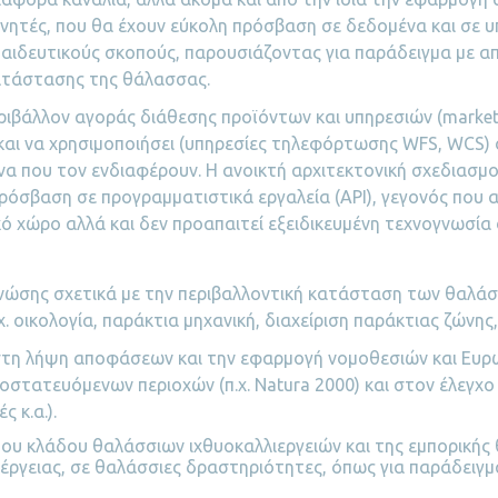
υνητές, που θα έχουν εύκολη πρόσβαση σε δεδομένα και σε 
εκπαιδευτικούς σκοπούς, παρουσιάζοντας για παράδειγμα με 
ατάστασης της θάλασσας.
εριβάλλον αγοράς διάθεσης προϊόντων και υπηρεσιών (marke
 και να χρησιμοποιήσει (υπηρεσίες τηλεφόρτωσης WFS, WCS) 
να που τον ενδιαφέρουν. Η ανοικτή αρχιτεκτονική σχεδιασμ
 πρόσβαση σε προγραμματιστικά εργαλεία (API), γεγονός που
κό χώρο αλλά και δεν προαπαιτεί εξειδικευμένη τεχνογνωσία
 γνώσης σχετικά με την περιβαλλοντική κατάσταση των θαλ
 οικολογία, παράκτια μηχανική, διαχείριση παράκτιας ζώνης,
στη λήψη αποφάσεων και την εφαρμογή νομοθεσιών και Ευρωπ
οστατευόμενων περιοχών (π.χ. Natura 2000) και στον έλεγχ
 κ.α.).
υ κλάδου θαλάσσιων ιχθυοκαλλιεργειών και της εμπορικής 
νέργειας, σε θαλάσσιες δραστηριότητες, όπως για παράδει