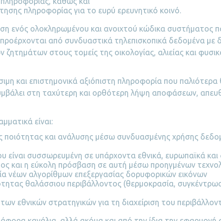
 πληροφορίας, καθώς και
τησης πληροφορίας για το ευρύ ερευνητικό κοινό.
λίωση ενός ολοκληρωμένου και ανοιχτού κώδικα συστήματος
προέρχονται από συνδυαστικά τηλεπισκοπικά δεδομένα με δ
 ζητημάτων στους τομείς της οικολογίας, αλιείας και φυσι
μη και επιστημονικά αξιόπιστη πληροφορία που παλιότερα θ
 συμβάλει στη ταχύτερη και ορθότερη λήψη αποφάσεων, απευ
μματικά είναι:
 ποιότητας και ανάλυσης μέσω συνδυασμένης χρήσης δεδομ
ου είναι συσσωρευμένη σε υπάρχοντα εθνικά, ευρωπαϊκά κα
ος και η εύκολη πρόσβαση σε αυτή μέσω προηγμένων τεχνο
γία νέων αλγορίθμων επεξεργασίας δορυφορικών εικόνων
ότητας θαλάσσιου περιβάλλοντος (θερμοκρασία, συγκέντρ
 των εθνικών στρατηγικών για τη διαχείριση του περιβάλλοντο
φορα κανάλια, αλλά ακόμα και από την ίδια την εφαρμογή 