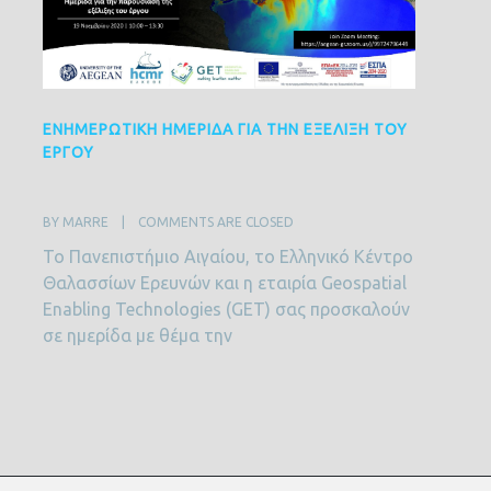
ΕΝΗΜΕΡΩΤΙΚΉ ΗΜΕΡΊΔΑ ΓΙΑ ΤΗΝ ΕΞΈΛΙΞΗ ΤΟΥ
ΈΡΓΟΥ
ΕΝΣΩ
“ΠΟΣ
ΣΤΟ 
BY MARRE    |    
COMMENTS ARE CLOSED
Το Πανεπιστήμιο Αιγαίου, το Ελληνικό Κέντρο
BY MARR
Θαλασσίων Ερευνών και η εταιρία Geospatial
Το Ι
Enabling Technologies (GET) σας προσκαλούν
Ελλη
σε ημερίδα με θέμα την
(ΕΛ.Κ
MARR
Παρα